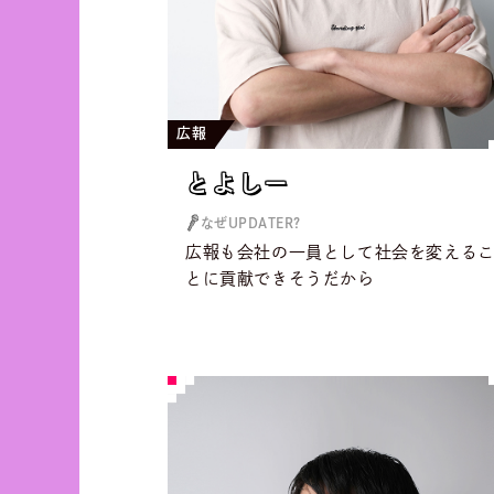
広報
とよしー
とよしー
なぜUPDATER?
広報も会社の一員として社会を変える
とに貢献できそうだから