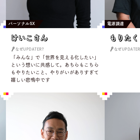
パーソナルSX
電源調達
けいこさん
もりたく
けいこさん
もりたく
なぜUPDATER?
なぜUPDATER
で
「みんな」で「世界を見える化したい」
という想いに共感して。あちらもこちら
う
もやりたいこと、やりがいがありすぎて
嬉しい悲鳴中です