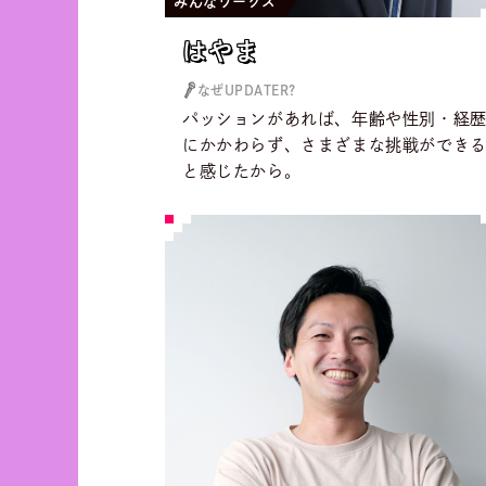
みんなワークス
はやま
はやま
なぜUPDATER?
パッションがあれば、年齢や性別・経
にかかわらず、さまざまな挑戦ができ
と感じたから。