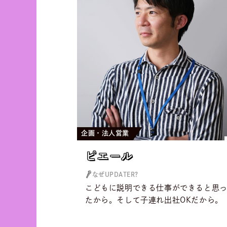
企画・法人営業
ピエール
ピエール
なぜUPDATER?
こどもに説明できる仕事ができると思
たから。そして子連れ出社OKだから。