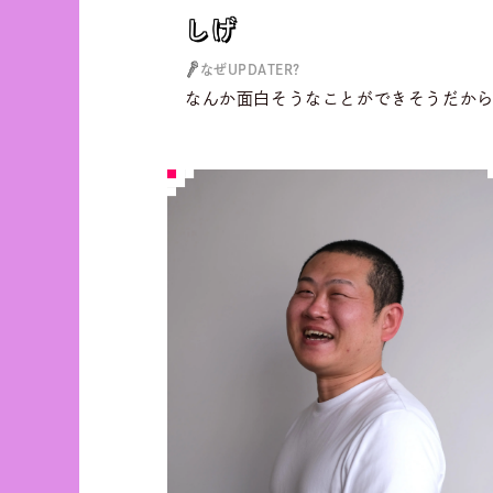
しげ
しげ
なぜUPDATER?
なんか面白そうなことができそうだか