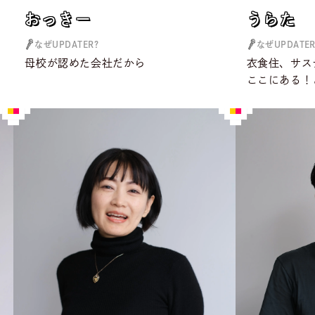
おっきー
うらた
おっきー
うらた
なぜUPDATER?
なぜUPDATER
ら
母校が認めた会社だから
衣食住、サス
ここにある！