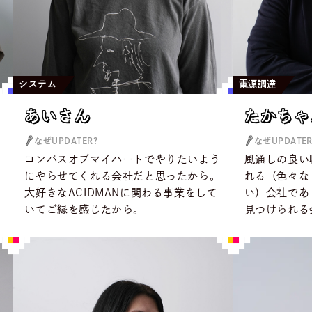
システム
電源調達
あいさん
たかちゃ
あいさん
たかちゃ
なぜUPDATER?
なぜUPDATER
こ
コンパスオブマイハートでやりたいよう
風通しの良い
にやらせてくれる会社だと思ったから。
れる（色々な
大好きなACIDMANに関わる事業をして
い）会社であ
いてご縁を感じたから。
見つけられる