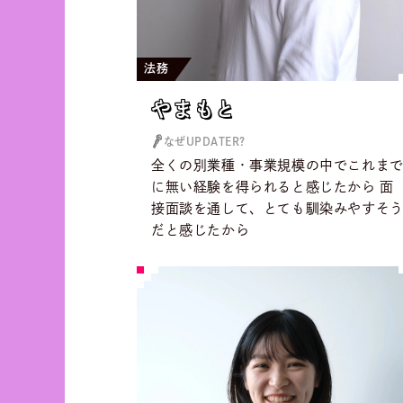
法務
やまもと
やまもと
なぜUPDATER?
全くの別業種・事業規模の中でこれま
に無い経験を得られると感じたから 面
接面談を通して、とても馴染みやすそ
だと感じたから