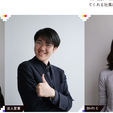
てくれる社風
法人営業
Shift C