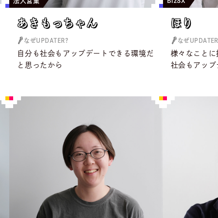
法人営業
BizSX
あきもっちゃん
ほり
あきもっちゃん
ほり
なぜUPDATER?
なぜUPDATER
歴
自分も社会もアップデートできる環境だ
様々なことに
る
と思ったから
社会もアップ