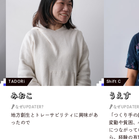
TADORi
Shift C
みおこ
うえす
みおこ
うえす
なぜUPDATER?
なぜUPDATER
っ
地方創生とトレーサビリティに興味があ
「つくり手の
ったので
変動や貧困、
につながって
ら。経験の有