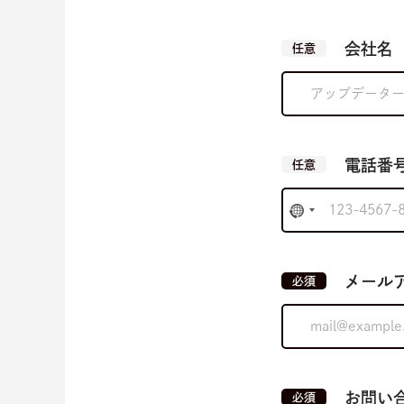
会社名
任意
電話番
任意
メール
必須
お問い
必須