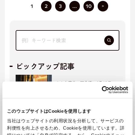
1
2
3
...
10
ピックアップ記事
みんな商店、下北沢に4月19日
（土）オープン決定！
知識と出会いで未来を変える。ビ
このウェブサイトはCookieを使用します
ジネスをサステナブルに進化させ
る『SXプライム』2月より期間限
当社はウェブサイトの利用状況を分析して、サービスの
定無料提供開始！
利便性を向上させるため、Cookieを使用しています。詳
細については「自身で設定する」から、Cookieのチェッ