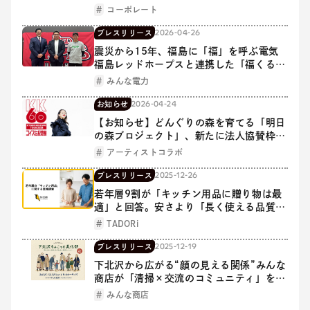
コーポレート
2026-04-26
プレスリリース
震災から15年、福島に「福」を呼ぶ電気
福島レッドホープスと連携した「福くる電
気」始動
みんな電力
2026-04-24
お知らせ
【お知らせ】どんぐりの森を育てる「明日
の森プロジェクト」、新たに法人協賛枠を
創設。小泉今日子全国ツアーと連動し、さ
アーティストコラボ
らなる森づくりを推進。
2025-12-26
プレスリリース
若年層9割が「キッチン用品に贈り物は最
適」と回答。安さより「長く使える品質」
を選ぶ意識が明らかに
TADORi
2025-12-19
プレスリリース
下北沢から広がる“顔の見える関係”みんな
商店が「清掃×交流のコミュニティ」を初
開催
みんな商店