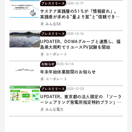
2025-12-17
プレスリリース
サステナ実践層の51％が「情報疲れ」。
実践者が求める“量より質”と“信頼できる
情報源”
みんなSX
2025-12-16
プレスリリース
UPDATER、DOWAグループと連携し、福
島県大熊町でリユースPV試験を開始
コーポレート
2025-12-16
お知らせ
年末年始休業期間のお知らせ
コーポレート
2025-12-03
プレスリリース
UPDATER、東京都の法人限定の 「ソーラ
ーシェアリング発電所指定特約プラン」開
始
みんな電力