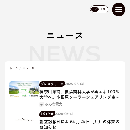
JP
EN
ニュース
NEWS
ホーム
ニュース
2026-06-06
プレスリリース
神奈川県初、横浜商科大学が再エネ100％
大学へ。小田原ソーラーシェアリング由来
電力をPPAで全キャンパスに供給
みんな電力
2026-05-12
お知らせ
創立記念日による5月25日（月）の休業の
お知らせ