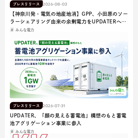
2026-08-03
プレスリリース
【神奈川発・電気の地産地消】GPP、小田原のソー
ラーシェアリング由来の余剰電力をUPDATERへ供
給。横浜商科大学の「再エネ100％化」を電力融通
みんな電力
で支援
2026-07-31
プレスリリース
UPDATER、「顔の見える蓄電池」構想のもと蓄電
池アグリゲーション事業に参入
みんな電力