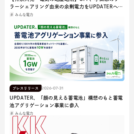
ラーシェアリング由来の余剰電力をUPDATERへ供
給。横浜商科大学の「再エネ100％化」を電力融通
みんな電力
で支援
2026-07-31
プレスリリース
UPDATER、「顔の見える蓄電池」構想のもと蓄電
池アグリゲーション事業に参入
みんな電力