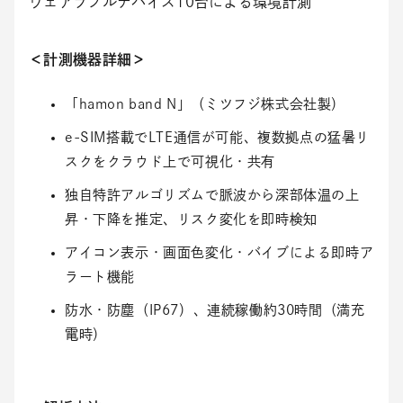
ウェアラブルデバイス10台による環境計測
＜計測機器詳細＞
「hamon band N」（ミツフジ株式会社製）
e-SIM搭載でLTE通信が可能、複数拠点の猛暑リ
スクをクラウド上で可視化・共有
独自特許アルゴリズムで脈波から深部体温の上
昇・下降を推定、リスク変化を即時検知
アイコン表示・画面色変化・バイブによる即時ア
ラート機能
防水・防塵（IP67）、連続稼働約30時間（満充
電時）