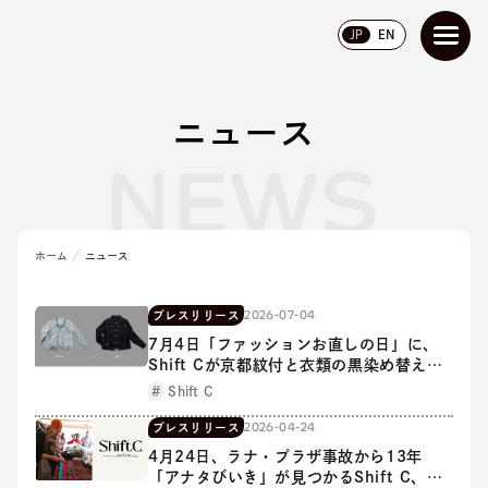
JP
EN
ニュース
NEWS
ホーム
ニュース
2026-07-04
プレスリリース
7月4日「ファッションお直しの日」に、
Shift Cが京都紋付と衣類の黒染め替えサ
ービスを開始
Shift C
2026-04-24
プレスリリース
4月24日、ラナ・プラザ事故から13年
「アナタびいき」が見つかるShift C、ラ