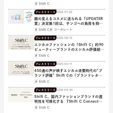
イターとともに背景まで愛せて、手に取り
Shift C
たくなるブランド6選を公開
2026-01-22
プレスリリース
顔の見えるコスメに送られる「UPDATER
賞」決定第1回は、サンゴへの負荷を抑え
たUVクリームに！
Shift C
コーポレート
2025-08-15
プレスリリース
エシカルファッションの「Shift C」約90
ビューティーブランドのエシカル評価結果
を公表！
Shift C
2025-06-11
プレスリリース
450通の声が映すエシカル消費時代の“ブ
ランド評価” Shift Cの「ブランドレタ
ー」が生む 顧客とブランドの新たな対話
Shift C
2025-04-24
プレスリリース
Shift C、国内ファッションブランドの透
明性を可視化する 『Shift C Connect』
を開始
Shift C