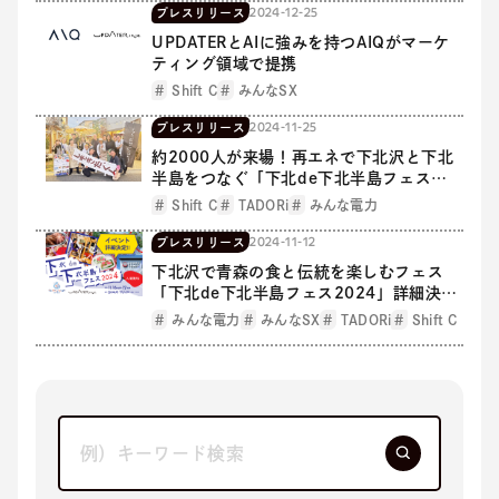
2024-12-25
プレスリリース
UPDATERとAIに強みを持つAIQがマーケ
ティング領域で提携
Shift C
みんなSX
2024-11-25
プレスリリース
約2000人が来場！再エネで下北沢と下北
半島をつなぐ「下北de下北半島フェス
2024」を開催しました
Shift C
TADORi
みんな電力
2024-11-12
プレスリリース
下北沢で青森の食と伝統を楽しむフェス
「下北de下北半島フェス2024」詳細決
定！
みんな電力
みんなSX
TADORi
Shift C